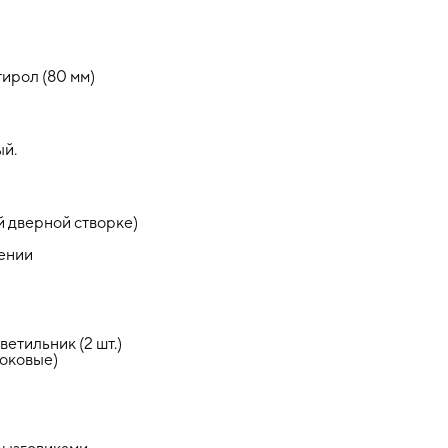
ирол (80 мм)
й.
й дверной створке)
ении
етильник (2 шт.)
боковые)