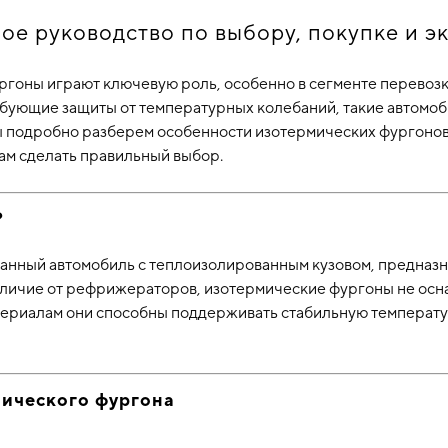
ое руководство по выбору, покупке и э
гоны играют ключевую роль, особенно в сегменте перевозк
ебующие защиты от температурных колебаний, такие автомо
е мы подробно разберем особенности изотермических фургоно
вам сделать правильный выбор.
?
анный автомобиль с теплоизолированным кузовом, предназн
отличие от рефрижераторов, изотермические фургоны не осн
риалам они способны поддерживать стабильную температуру
ического фургона