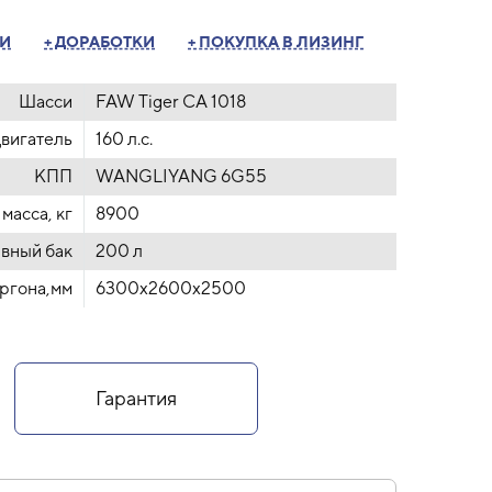
ТИ
+ ДОРАБОТКИ
+ ПОКУПКА В ЛИЗИНГ
Шасси
FAW Tiger СА 1018
вигатель
160 л.с.
КПП
WANGLIYANG 6G55
масса, кг
8900
вный бак
200 л
ргона,мм
6300х2600х2500
Гарантия