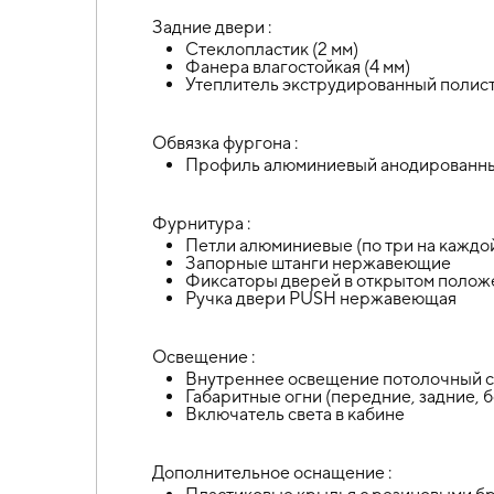
Задние двери :
Стеклопластик (2 мм)
Фанера влагостойкая (4 мм)
Утеплитель экструдированный полист
Обвязка фургона :
Профиль алюминиевый анодированны
Фурнитура :
Петли алюминиевые (по три на каждо
Запорные штанги нержавеющие
Фиксаторы дверей в открытом полож
Ручка двери PUSH нержавеющая
Освещение :
Внутреннее освещение потолочный св
Габаритные огни (передние, задние, 
Включатель света в кабине
Дополнительное оснащение :