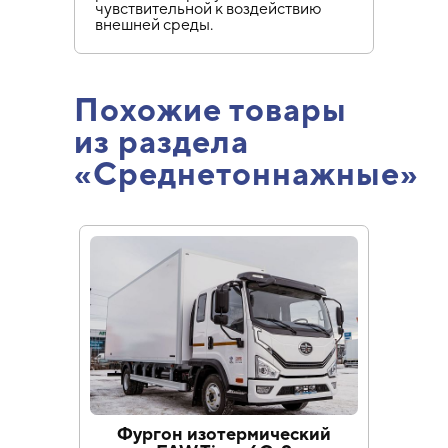
чувствительной к воздействию
внешней среды.
Похожие товары
из раздела
«Среднетоннажные»
Фургон изотермический
Борт