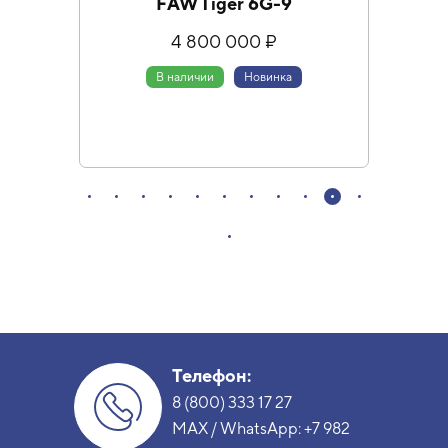
FAW Tiger 6G-9
4 800 000 ₽
В наличии
Новинка
Специа
Телефон:
8 (800) 333 17 27
MAX / WhatsApp:
+7 982