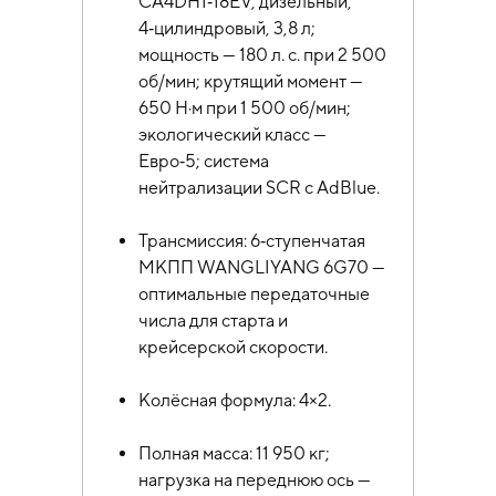
CA4DH1‑18EV, дизельный,
4‑цилиндровый, 3,8 л;
мощность — 180 л. с. при 2 500
об/мин; крутящий момент —
650 Н·м при 1 500 об/мин;
экологический класс —
Евро‑5; система
нейтрализации SCR с AdBlue.
Трансмиссия: 6‑ступенчатая
МКПП WANGLIYANG 6G70 —
оптимальные передаточные
числа для старта и
крейсерской скорости.
Колёсная формула: 4×2.
Полная масса: 11 950 кг;
нагрузка на переднюю ось —