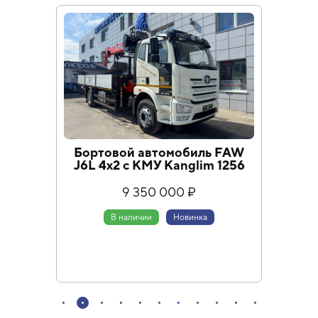
Бортовой автомобиль FAW
Борт
J6L 4х2 с КМУ Kanglim 1256
9 350 000 ₽
В наличии
Новинка