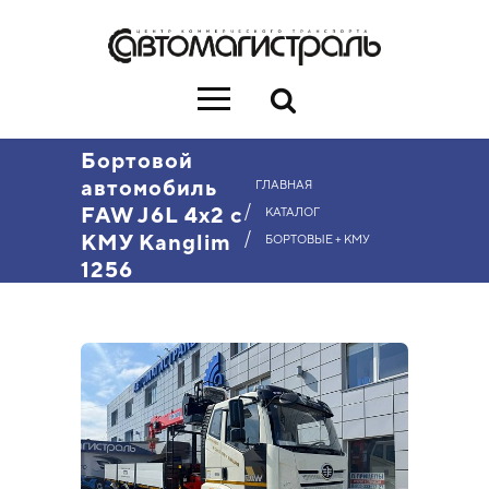
Бортовой
автомобиль
ГЛАВНАЯ
/
FAW J6L 4х2 с
КАТАЛОГ
/
КМУ Kanglim
БОРТОВЫЕ + КМУ
1256