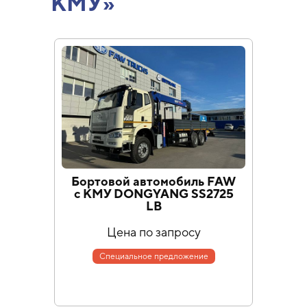
КМУ»
Бортовой автомобиль FAW
Бо
с КМУ DONGYANG SS2725
Sh
LB
Цена по запросу
Специальное предложение
Специа