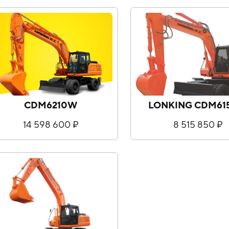
CDM6210W
LONKING CDM6
14 598 600 ₽
8 515 850 ₽