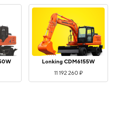
150W
Lonking CDM6155W
11 192 260 ₽