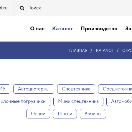
l.ru
Поиск
О нас
Каталог
Производство
За
/
/
ГЛАВНАЯ
КАТАЛОГ
СТР
КМУ
Автоцистерны
Спецтехника
Среднетонн
илочные погрузчики
Мини спецтехника
Автомоби
Опции
Шасси
Кабины