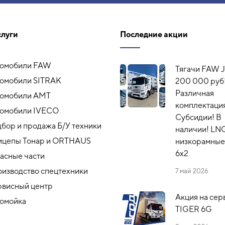
слуги
Последние акции
томобили FAW
Тягачи FAW J
омобили SITRAK
200 000 руб
Различная
томобили АМТ
комплектация
омобили IVECO
Субсидии! В
бор и продажа Б/У техники
наличии! LN
ицепы Тонар и ORTHAUS
низкорамные,
6x2
асные части
изводство спецтехники
7 май 2026
висный центр
Акция на сер
омойка
TIGER 6G