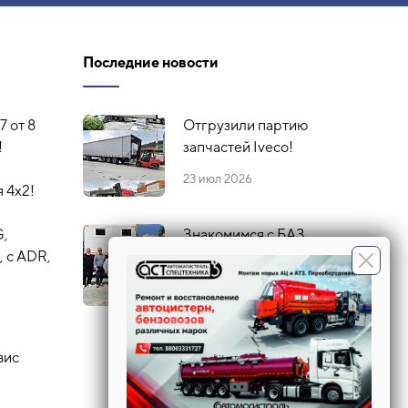
Последние новости
7 от 8
Отгрузили партию
!
запчастей Iveco!
23 июл 2026
 4х2!
G,
Знакомимся с БАЗ
 с ADR,
16 июл 2026
вис