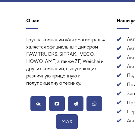
О нас
Наши у
Ав
Группа компаний «Автомагистраль»
является официальным дилером
Авт
FAW TRUCKS, SITRAK, IVECO,
Ав
HOWO, AMT, а также ZF, Weichai и
Авт
других компаний, выпускающих
Под
различную прицепную и
полуприцепную технику.
Пр
Зап
Про
Сер
Авт
MAX