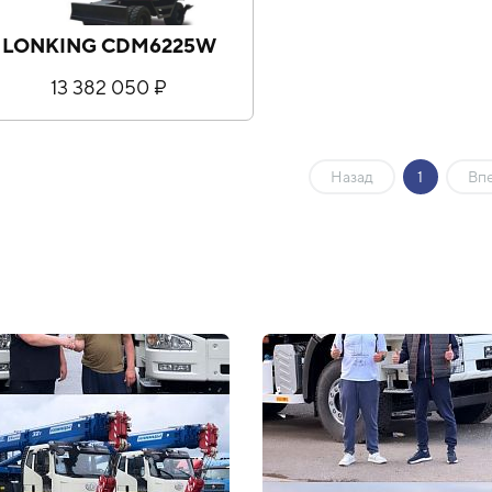
LONKING CDM6225W
13 382 050 ₽
Назад
1
Вп