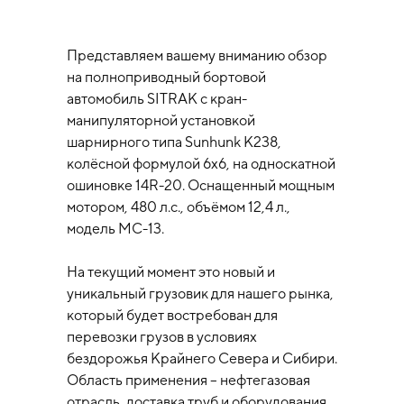
Представляем вашему вниманию обзор
на полноприводный бортовой
автомобиль SITRAK с кран-
манипуляторной установкой
шарнирного типа Sunhunk К238,
колёсной формулой 6х6, на односкатной
ошиновке 14R-20. Оснащенный мощным
мотором, 480 л.с., объёмом 12,4 л.,
модель МС-13.
На текущий момент это новый и
уникальный грузовик для нашего рынка,
который будет востребован для
перевозки грузов в условиях
бездорожья Крайнего Севера и Сибири.
Область применения – нефтегазовая
отрасль, доставка труб и оборудования