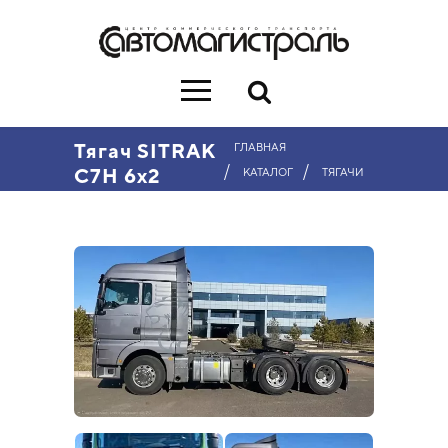
Тягач SITRAK
ГЛАВНАЯ
/
/
C7H 6х2
КАТАЛОГ
ТЯГАЧИ