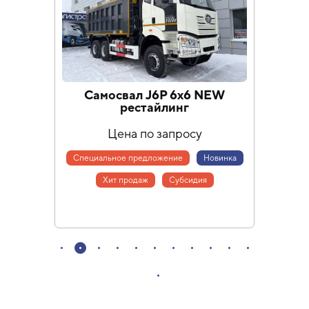
Самосвал J6P 6х6 NEW
Сам
рестайлинг
Цена по запросу
Специальное предложение
Новинка
Хит продаж
Cубсидия