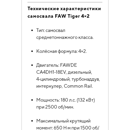
Технические характеристики
самосвала FAW Tiger 4×2
Тип: самосвал
среднетоннажного класса.
Колёсная формула: 4×2.
Двигатель: FAWDE
CA4DH1‑18EV, дизельный,
4‑цилиндровый, турбонаддув,
интеркулер, Common Rail.
Мощность: 180 л.с. (132 кВт)
при 2500 об/мин.
Максимальный крутящий
момент: 650 Н·м при 1500 об/