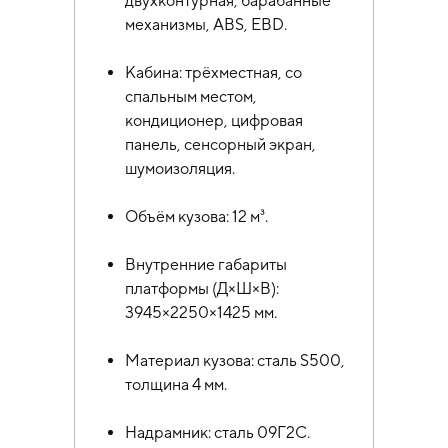
двухконтурная, барабанные
механизмы, ABS, EBD.
Кабина: трёхместная, со
спальным местом,
кондиционер, цифровая
панель, сенсорный экран,
шумоизоляция.
Объём кузова: 12 м³.
Внутренние габариты
платформы (Д×Ш×В):
3945×2250×1425 мм.
Материал кузова: сталь S500,
толщина 4 мм.
Надрамник: сталь 09Г2С.