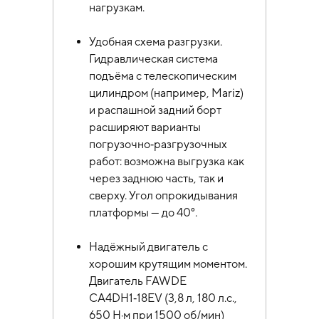
нагрузкам.
Удобная схема разгрузки.
Гидравлическая система
подъёма с телескопическим
цилиндром (например, Mariz)
и распашной задний борт
расширяют варианты
погрузочно‑разгрузочных
работ: возможна выгрузка как
через заднюю часть, так и
сверху. Угол опрокидывания
платформы — до 40°.
Надёжный двигатель с
хорошим крутящим моментом.
Двигатель FAWDE
CA4DH1‑18EV (3,8 л, 180 л.с.,
650 Н·м при 1500 об/мин)