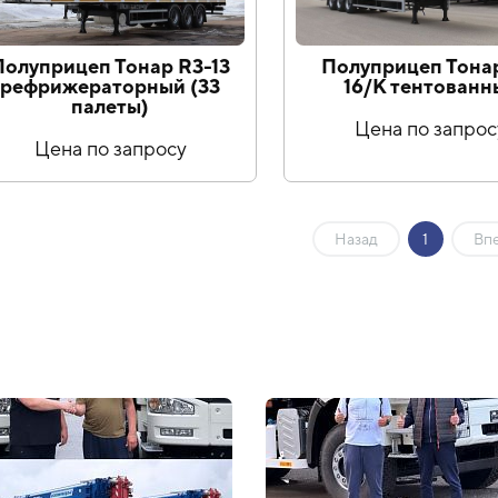
Полуприцеп Тонар R3-13
Полуприцеп Тонар
рефрижераторный (33
16/K тентованн
палеты)
Цена по запрос
Цена по запросу
Назад
1
Вп