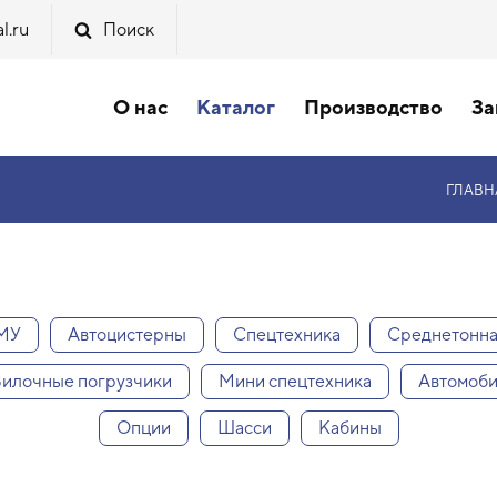
l.ru
Поиск
О нас
Каталог
Производство
За
ГЛАВН
КМУ
Автоцистерны
Спецтехника
Среднетонн
илочные погрузчики
Мини спецтехника
Автомоби
Опции
Шасси
Кабины