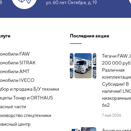
8
ул. 60 лет Октября, д. 19
слуги
Последние акции
томобили FAW
Тягачи FAW J
омобили SITRAK
200 000 руб
Различная
томобили АМТ
комплектация
омобили IVECO
Субсидии! В
бор и продажа Б/У техники
наличии! LN
ицепы Тонар и ORTHAUS
низкорамные,
6x2
асные части
изводство спецтехники
7 май 2026
висный центр
Акция на сер