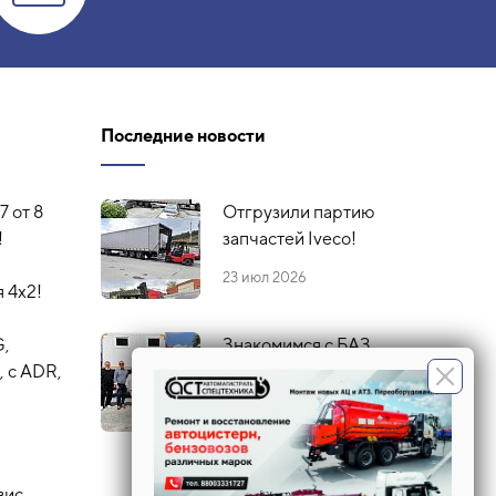
Последние новости
7 от 8
Отгрузили партию
!
запчастей Iveco!
23 июл 2026
 4х2!
G,
Знакомимся с БАЗ
 с ADR,
16 июл 2026
вис