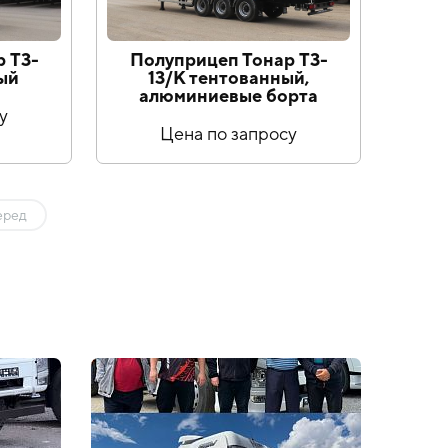
 T3-
Полуприцеп Тонар T3-
ый
13/K тентованный,
алюминиевые борта
у
Цена по запросу
еред