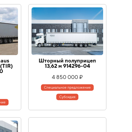
haus
Шторный полуприцеп
(TIR)
13,62 м 914296-04
30
4 850 000 ₽
Специальное предложение
Cубсидия
ние