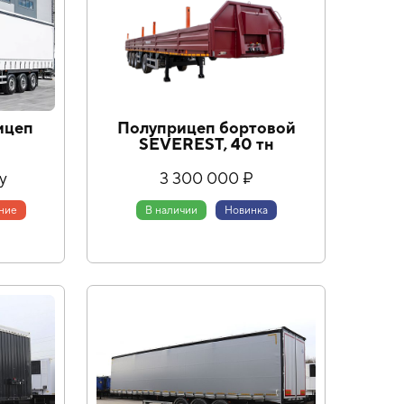
ицеп
Полуприцеп бортовой
SEVEREST, 40 тн
у
3 300 000 ₽
ние
В наличии
Новинка