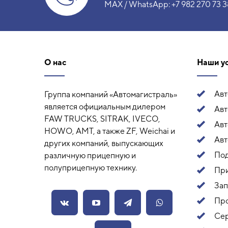
MAX / WhatsApp:
+7 982 270 73 3
О нас
Наши у
Ав
Группа компаний «Автомагистраль»
является официальным дилером
Авт
FAW TRUCKS, SITRAK, IVECO,
Ав
HOWO, AMT, а также ZF, Weichai и
Авт
других компаний, выпускающих
Под
различную прицепную и
полуприцепную технику.
Пр
Зап
Про
Сер