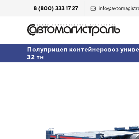
8 (800) 333 17 27
info@avtomagistra
Полуприцеп контейнеровоз унив
32 тн