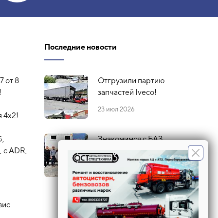
Последние новости
7 от 8
Отгрузили партию
!
запчастей Iveco!
23 июл 2026
 4х2!
G,
Знакомимся с БАЗ
 с ADR,
16 июл 2026
вис