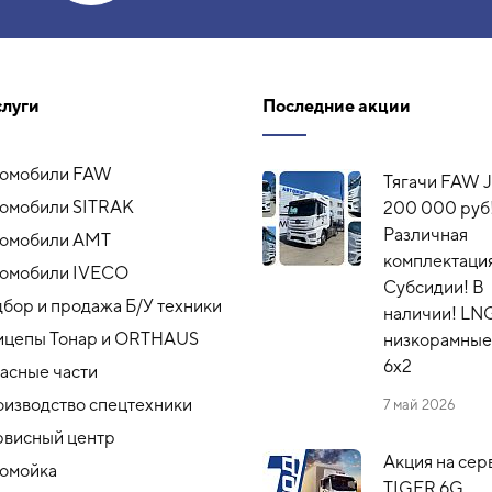
слуги
Последние акции
томобили FAW
Тягачи FAW J
омобили SITRAK
200 000 руб
Различная
томобили АМТ
комплектация
омобили IVECO
Субсидии! В
бор и продажа Б/У техники
наличии! LN
ицепы Тонар и ORTHAUS
низкорамные,
6x2
асные части
изводство спецтехники
7 май 2026
висный центр
Акция на сер
омойка
TIGER 6G