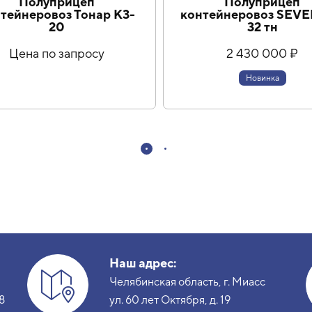
Полуприцеп
Полуприцеп
тейнеровоз Тонар К3-
контейнеровоз SEVE
20
32 тн
Цена по запросу
2 430 000 ₽
Новинка
Наш адрес:
Челябинская область, г. Миасс
8
ул. 60 лет Октября, д. 19