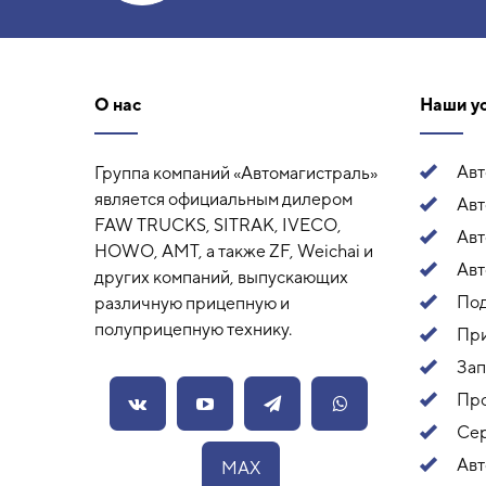
О нас
Наши у
Ав
Группа компаний «Автомагистраль»
является официальным дилером
Авт
FAW TRUCKS, SITRAK, IVECO,
Ав
HOWO, AMT, а также ZF, Weichai и
Авт
других компаний, выпускающих
Под
различную прицепную и
полуприцепную технику.
Пр
Зап
Про
Сер
Авт
MAX