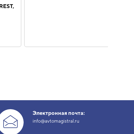
REST,
унив
Электронная почта:
info@avtomagistral.ru