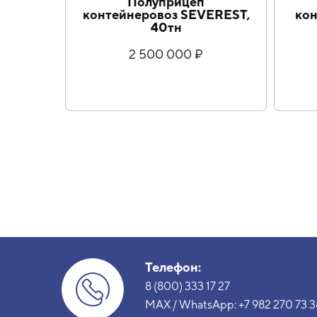
Полуприцеп
контейнеровоз SEVEREST,
кон
40тн
2 500 000 ₽
Телефон:
8 (800) 333 17 27
MAX / WhatsApp:
+7 982 270 73 3