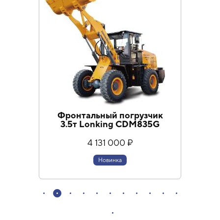
Фронтальный погрузчик
3.5т Lonking CDM835G
Фро
L
4 131 000 ₽
Новинка