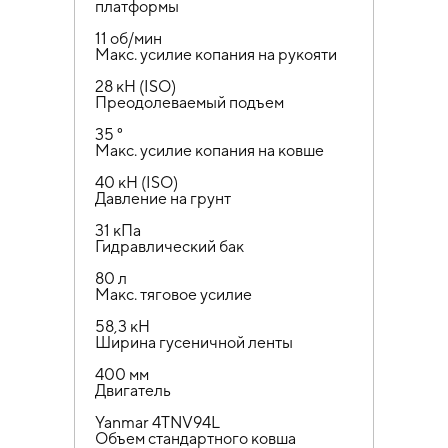
платформы
11 об/мин
Макс. усилие копания на рукояти
28 кН (ISO)
Преодолеваемый подъем
35 °
Макс. усилие копания на ковше
40 кН (ISO)
Давление на грунт
31 кПа
Гидравлический бак
80 л
Макс. тяговое усилие
58,3 кН
Ширина гусеничной ленты
400 мм
Двигатель
Yanmar 4TNV94L
Объем стандартного ковша