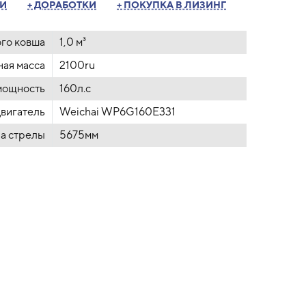
ТИ
+ ДОРАБОТКИ
+ ПОКУПКА В ЛИЗИНГ
го ковша
1,0 м³
ая масса
2100ru
мощность
160л.с
вигатель
Weichai WP6G160E331
а стрелы
5675мм