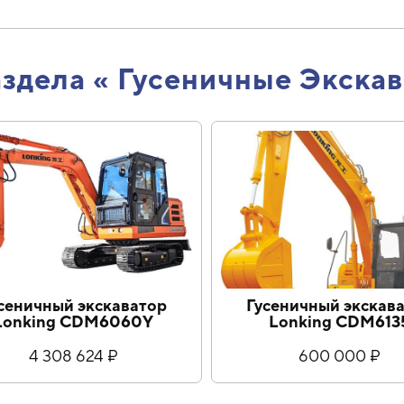
аздела « Гусеничные Экска
ный экскаватор
Гусеничный экскаватор
ng CDM6060Y
Lonking CDM6135
308 624 ₽
600 000 ₽