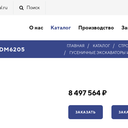
l.ru
Поиск
О нас
Каталог
Производство
За
/
/
ГЛАВНАЯ
КАТАЛОГ
СТР
 CDM6205
/
ГУСЕНИЧНЫЕ ЭКСКАВАТОРЫ 
8 497 564 ₽
ЗАКАЗАТЬ
ЗАК