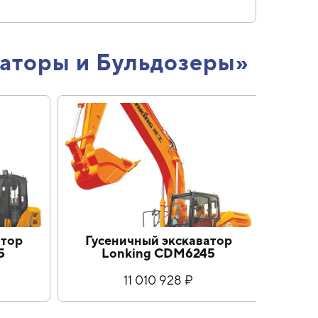
ваторы и Бульдозеры»
Гусеничный экскаватор
Гусеничны
Lonking CDM6245
Lonkin
11 010 928 ₽
14 6