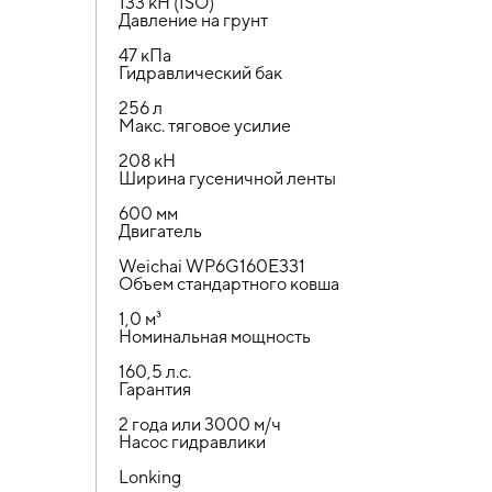
133 кН (ISO)
Давление на грунт
47 кПа
Гидравлический бак
256 л
Макс. тяговое усилие
208 кН
Ширина гусеничной ленты
600 мм
Двигатель
Weichai WP6G160E331
Объем стандартного ковша
1,0 м³
Номинальная мощность
160,5 л.с.
Гарантия
2 года или 3000 м/ч
Насос гидравлики
Lonking