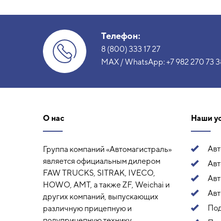
Телефон:
8 (800) 333 17 27
MAX / WhatsApp:
+7 982 270 73 3
О нас
Наши у
Ав
Группа компаний «Автомагистраль»
является официальным дилером
Авт
FAW TRUCKS, SITRAK, IVECO,
Ав
HOWO, AMT, а также ZF, Weichai и
Авт
других компаний, выпускающих
Под
различную прицепную и
полуприцепную технику.