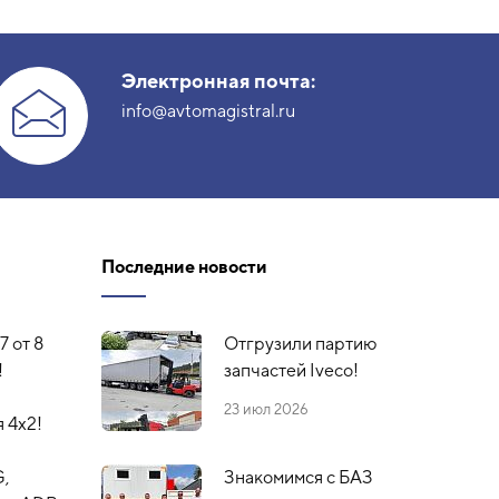
Электронная почта:
info@avtomagistral.ru
Последние новости
7 от 8
Отгрузили партию
!
запчастей Iveco!
23 июл 2026
 4х2!
G,
Знакомимся с БАЗ