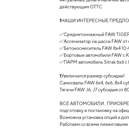
действующим ОТТС
❗️НАШИ ИНТЕРЕСНЫЕ ПРЕДЛ
✅Среднетоннажный FAW TIGER от
✅Ассенизатор на шасси FAW от 
✅Бетоносмеситель FAW 8x4 10 
✅Бортовые автомобили FAW c К
✅ПАРМ автомобиль Sitrak 6x6 c
❗️Увеличился размер субсидии!
Самосвалы FAW 6x4, 6х6, 8x4 су
Тягачи FAW J6, J7 субсидия от 
ВСЕ АВТОМОБИЛИ , ПРИОБРЕТ
подготовку и постановку на офи
Возможна установка опций и доп
Работаем со всеми лизинговыми