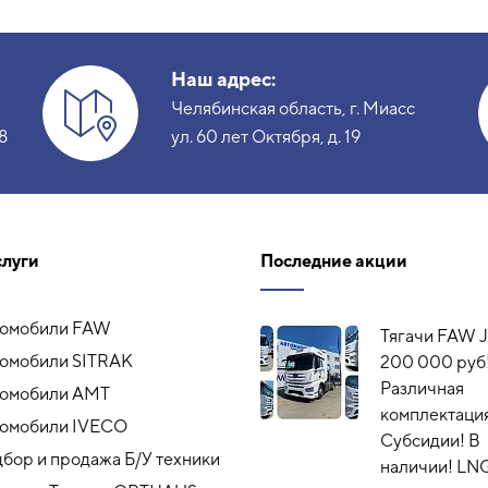
Наш адрес:
Челябинская область, г. Миасс
8
ул. 60 лет Октября, д. 19
слуги
Последние акции
томобили FAW
Тягачи FAW J
омобили SITRAK
200 000 руб
Различная
томобили АМТ
комплектация
омобили IVECO
Субсидии! В
бор и продажа Б/У техники
наличии! LN