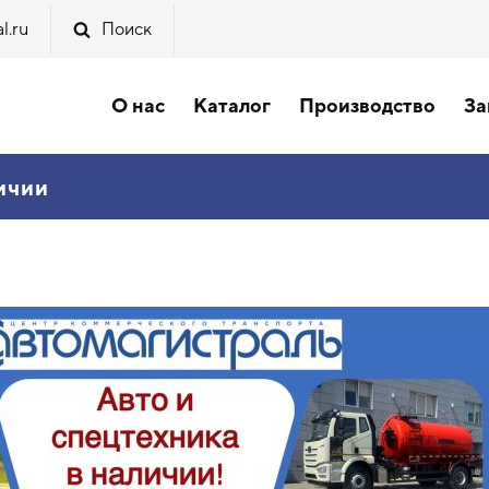
l.ru
Поиск
О нас
Каталог
Производство
За
ичии