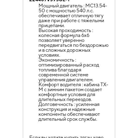
Мощный двигатель : MC13.54-
50 с мощностью 540 л.с.
обеспечивает отличную тягу
даже при работе с тяжелыми
прицепами.
Высокая проходимость :
колесная формула 6х6
позволяет уверенно
передвигаться по бездорожью
и в сложных дорожных
условиях.
Экономичность :
оптимизированный расход
топлива благодаря
современной системе
управления двигателем.
Комфорт водителя : кабина TX-
M с зимним пакетом создает
комфортные условия для
длительных переездов.
Долговечность : усиленная
конструкция и надежные
компоненты обеспечивают
длительный срок службы.
Если вы хотите купить тягач хово