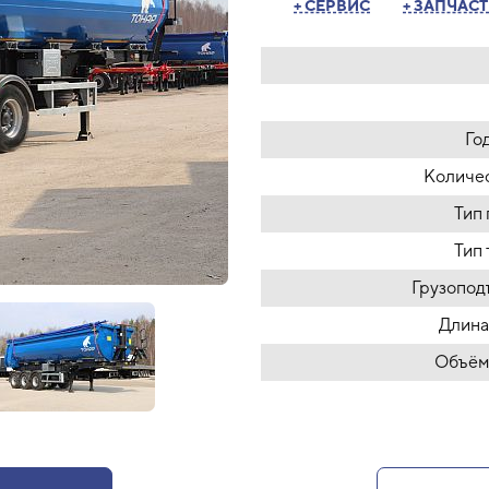
+ СЕРВИС
+ ЗАПЧАС
Го
Количес
Тип
Тип
Грузопод
Длина
Объём