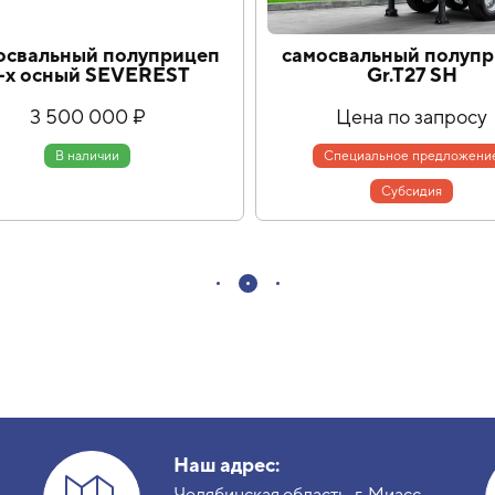
освальный полуприцеп
самосвальный полуп
-х осный SEVEREST
Gr.T27 SH
3 500 000 ₽
Цена по запросу
В наличии
Специальное предложени
Cубсидия
Наш адрес:
Челябинская область, г. Миасс