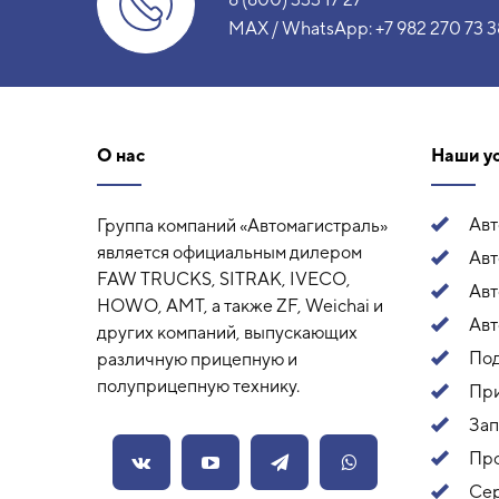
MAX / WhatsApp:
+7 982 270 73 3
О нас
Наши у
Ав
Группа компаний «Автомагистраль»
является официальным дилером
Авт
FAW TRUCKS, SITRAK, IVECO,
Ав
HOWO, AMT, а также ZF, Weichai и
Авт
других компаний, выпускающих
Под
различную прицепную и
полуприцепную технику.
Пр
Зап
Про
Сер