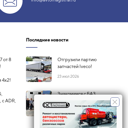
Последние новости
7 от 8
Отгрузили партию
!
запчастей Iveco!
23 июл 2026
 4х2!
G,
Знакомимся с БАЗ
 с ADR,
16 июл 2026