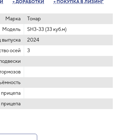
ТИ
+ ДОРАБОТКИ
+ ПОКУПКА В ЛИЗИНГ
Марка
Тонар
Модель
SH3-33 (33 куб.м)
д выпуска
2024
тво осей
3
 подвески
 тормозов
ъёмность
 прицепа
 прицепа