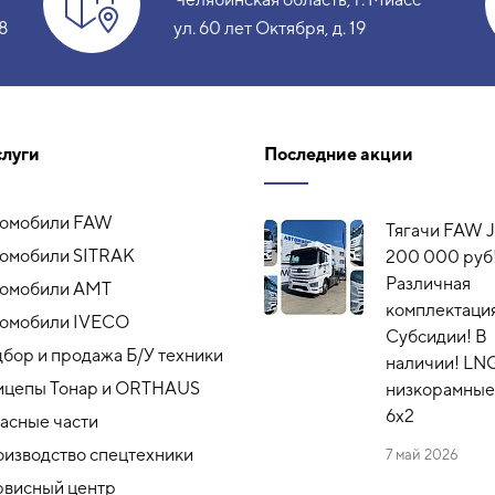
8
ул. 60 лет Октября, д. 19
слуги
Последние акции
томобили FAW
Тягачи FAW J
омобили SITRAK
200 000 руб
Различная
томобили АМТ
комплектация
омобили IVECO
Субсидии! В
бор и продажа Б/У техники
наличии! LN
ицепы Тонар и ORTHAUS
низкорамные,
6x2
асные части
изводство спецтехники
7 май 2026
висный центр