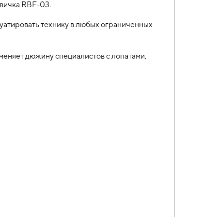
авичка RBF-03.
луатировать технику в любых ограниченных
заменяет дюжину специалистов с лопатами,