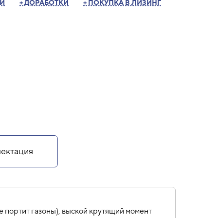
ТИ
+ ДОРАБОТКИ
+ ПОКУПКА В ЛИЗИНГ
ектация
е портит газоны), выской крутящий момент