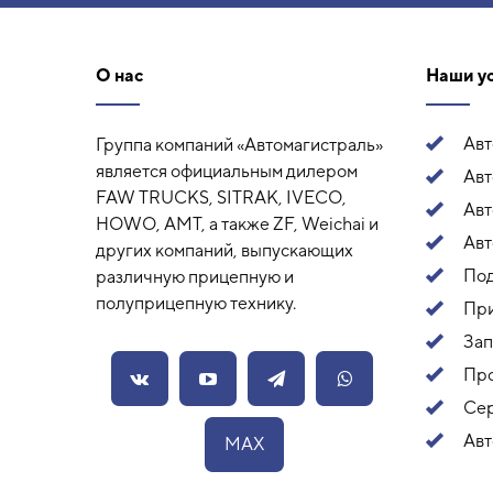
О нас
Наши у
Ав
Группа компаний «Автомагистраль»
является официальным дилером
Авт
FAW TRUCKS, SITRAK, IVECO,
Ав
HOWO, AMT, а также ZF, Weichai и
Авт
других компаний, выпускающих
Под
различную прицепную и
полуприцепную технику.
Пр
Зап
Про
Сер
Авт
MAX