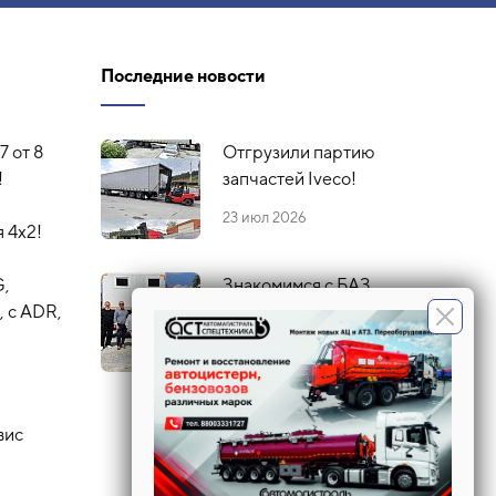
Последние новости
7 от 8
Отгрузили партию
!
запчастей Iveco!
23 июл 2026
 4х2!
G,
Знакомимся с БАЗ
 с ADR,
16 июл 2026
вис