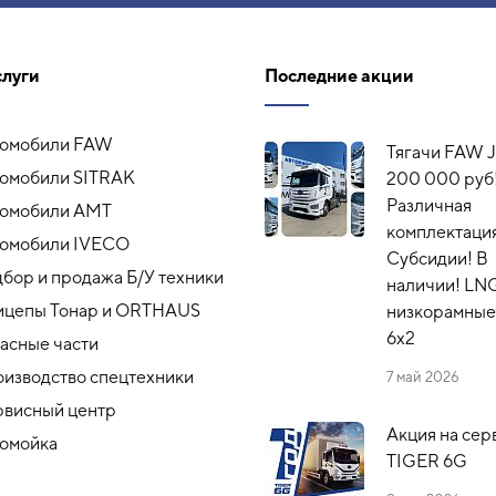
слуги
Последние акции
томобили FAW
Тягачи FAW J
омобили SITRAK
200 000 руб
Различная
томобили АМТ
комплектация
омобили IVECO
Субсидии! В
бор и продажа Б/У техники
наличии! LN
ицепы Тонар и ORTHAUS
низкорамные,
6x2
асные части
изводство спецтехники
7 май 2026
висный центр
Акция на сер
омойка
TIGER 6G