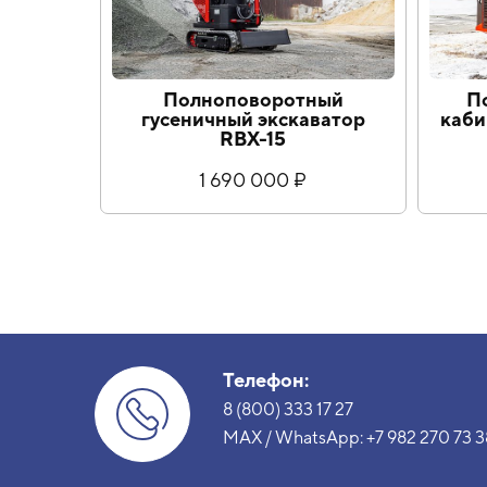
Полноповоротный
По
гусеничный экскаватор
каби
RBX-15
1 690 000 ₽
Телефон:
8 (800) 333 17 27
MAX / WhatsApp:
+7 982 270 73 3