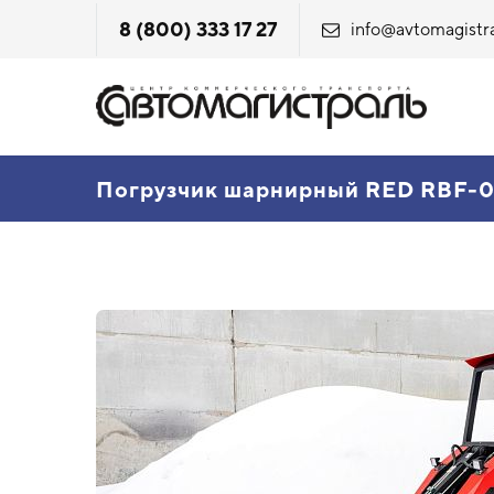
8 (800) 333 17 27
info@avtomagistra
Погрузчик шарнирный RED RBF-