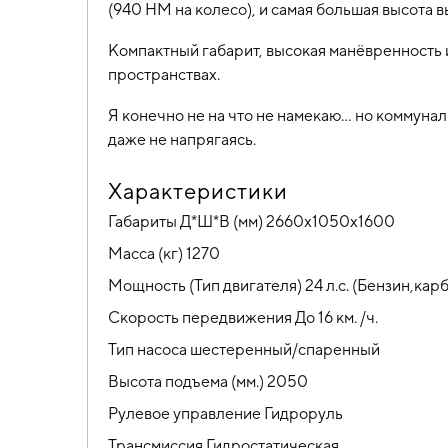
(940 НМ на колесо), и самая большая высота в
Компактный габарит, высокая манёвренность 
пространствах.
Я конечно не на что не намекаю... но коммуна
даже не напрягаясь.
Характеристики
Габариты Д*Ш*В (мм) 2660х1050х1600
Масса (кг) 1270
Мощность (Тип двигателя) 24 л.с. (Бензин,ка
Скорость передвижения До 16 км. /ч.
Тип насоса шестеренный/спаренный
Высота подъема (мм.) 2050
Рулевое управление Гидроруль
Трансмиссия Гидростатическая