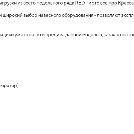
ыгрузки из всего модельного ряда RED - и это все про Красс
и широкий выбор навесного оборудования - позволяют эксп
льщики уже стоят в очереди за данной моделью, так как она 
рбюратор)