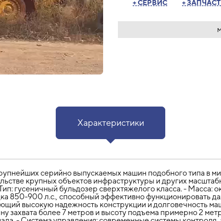
+ СЕРВИС
+ ЗАПЧАС
Характеристики
рупнейших серийно выпускаемых машин подобного типа в мир
ьстве крупных объектов инфраструктуры и других масштаб
ип: гусеничный бульдозер сверхтяжелого класса. - Масса: ок
ка 850-900 л.с., способный эффективно функционировать даж
ющий высокую надежность конструкции и долговечность маш
ну захвата более 7 метров и высоту подъема примерно 2 м
иала. - Система управления: современные системы контроля,