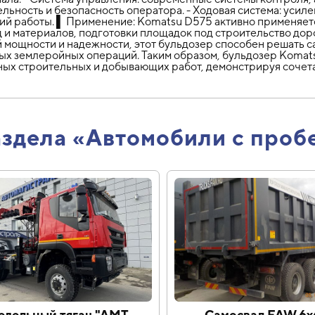
ьность и безопасность оператора. - Ходовая система: усил
ий работы. ▌ Применение: Komatsu D575 активно применяетс
и материалов, подготовки площадок под строительство доро
 мощности и надежности, этот бульдозер способен решать 
х землеройных операций. Таким образом, бульдозер Komat
ых строительных и добывающих работ, демонстрируя сочет
аздела «Автомобили с проб
едельный тягач "АМТ
Самосвал FAW 6х