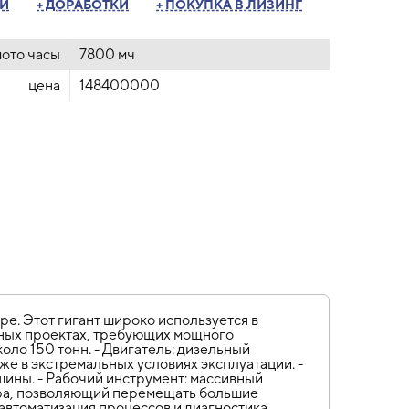
ТИ
+ ДОРАБОТКИ
+ ПОКУПКА В ЛИЗИНГ
мото часы
7800 мч
цена
148400000
е. Этот гигант широко используется в
ных проектах, требующих мощного
оло 150 тонн. - Двигатель: дизельный
е в экстремальных условиях эксплуатации. -
ины. - Рабочий инструмент: массивный
етра, позволяющий перемещать большие
 автоматизация процессов и диагностика