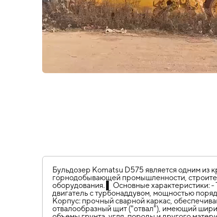
Бульдозер Komatsu D575 является одним из к
горнодобывающей промышленности, строител
оборудования. ▌ Основные характеристики: - Т
двигатель с турбонаддувом, мощностью поряд
Корпус: прочный сварной каркас, обеспечива
отвалообразный щит ("отвал"), имеющий шири
объемы грунта, угля, породы и другого матер