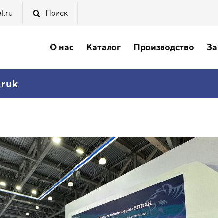
l.ru
Поиск
О нас
Каталог
Производство
За
truk