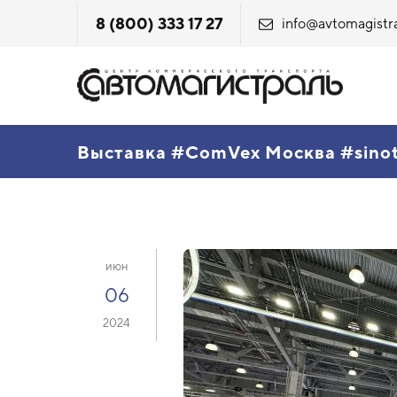
8 (800) 333 17 27
info@avtomagistra
Выставка #ComVex Москва #sino
июн
06
2024