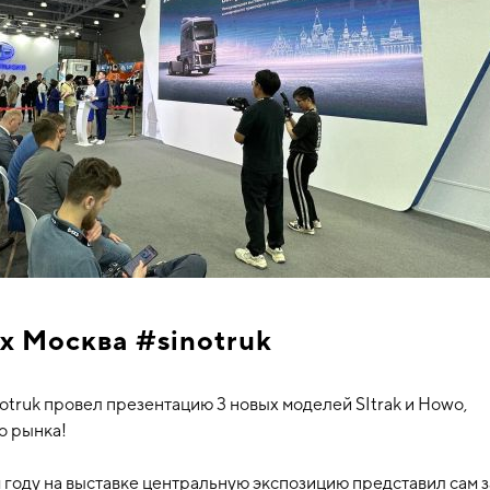
 Москва #sinotruk
truk провел презентацию 3 новых моделей SItrak и Howo,
о рынка!
м году на выставке центральную экспозицию представил сам 