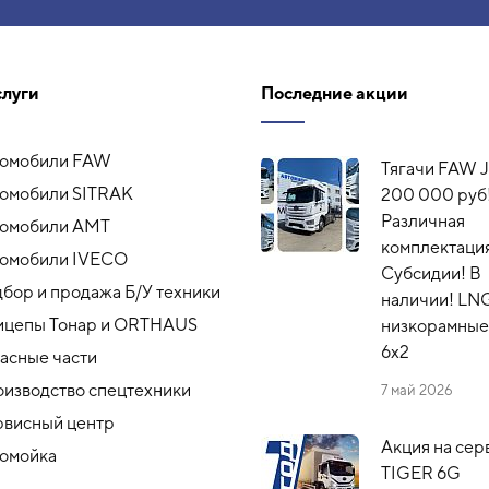
слуги
Последние акции
томобили FAW
Тягачи FAW J
омобили SITRAK
200 000 руб
Различная
томобили АМТ
комплектация
омобили IVECO
Субсидии! В
бор и продажа Б/У техники
наличии! LN
ицепы Тонар и ORTHAUS
низкорамные,
6x2
асные части
изводство спецтехники
7 май 2026
висный центр
Акция на сер
омойка
TIGER 6G