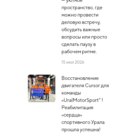
— уютное
пространство, где
можно провести
деловую встречу,
обсудить важные
вопросы или просто
сделать паузу в
рабочем ритме.
15 июл 2026
Восстановление
двигателя Cursor для
команды
«UralMotorSport” !
Реабилитация
«сердца»
спортивного Урала
прошла успешна!