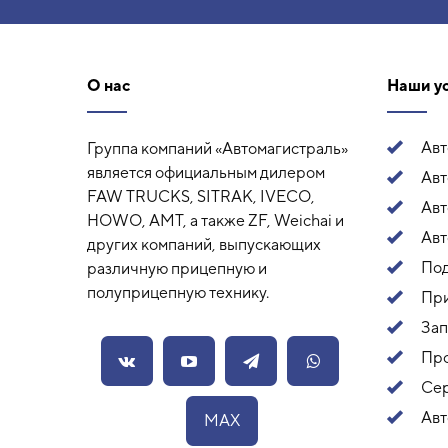
О нас
Наши у
Ав
Группа компаний «Автомагистраль»
является официальным дилером
Авт
FAW TRUCKS, SITRAK, IVECO,
Ав
HOWO, AMT, а также ZF, Weichai и
Авт
других компаний, выпускающих
Под
различную прицепную и
полуприцепную технику.
Пр
Зап
Про
Сер
Авт
MAX