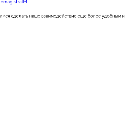
vtomagistralM
.
имся сделать наше взаимодействие еще более удобным и