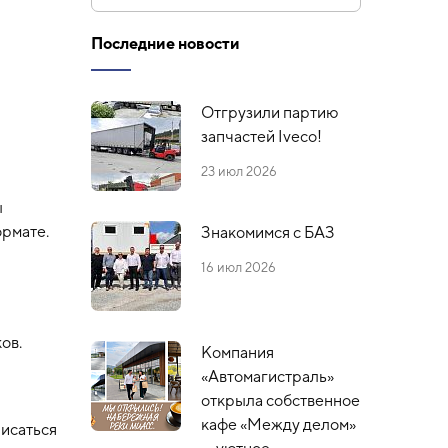
Последние новости
Отгрузили партию
запчастей Iveco!
23 июл 2026
ы
ормате.
Знакомимся с БАЗ
16 июл 2026
ов.
Компания
«Автомагистраль»
открыла собственное
кафе «Между делом»
писаться