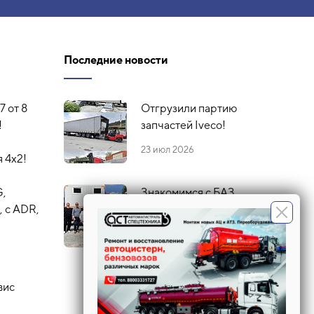
Последние новости
7 от 8
Отгрузили партию
!
запчастей Iveco!
23 июл 2026
 4х2!
G,
Знакомимся с БАЗ
 с ADR,
16 июл 2026
вис