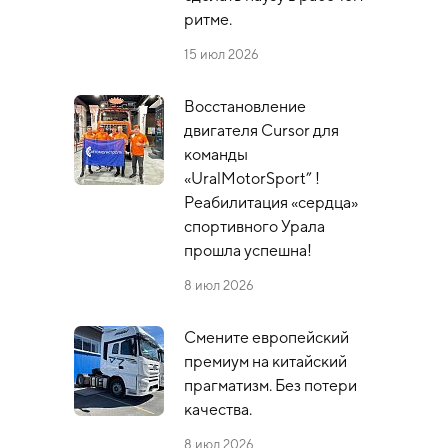
ритме.
15 июл 2026
Восстановление
двигателя Cursor для
команды
«UralMotorSport” !
Реабилитация «сердца»
спортивного Урала
прошла успешна!
8 июл 2026
Смените европейский
премиум на китайский
прагматизм. Без потери
качества.
8 июл 2026